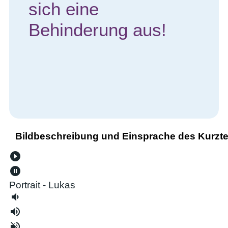
sich eine
Behinderung aus!
Bildbeschreibung und Einsprache des Kurzte
play_circle_filled
pause_circle_filled
Portrait - Lukas
volume_down
volume_up
volume_off