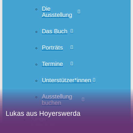
Die
Ausstellung
Das Buch
Porträts
Termine
Unterstützer*innen
Ausstellung
buchen
Lukas aus Hoyerswerda
Lukas aus Hoyerswerda
Junge
Selbsthilfe