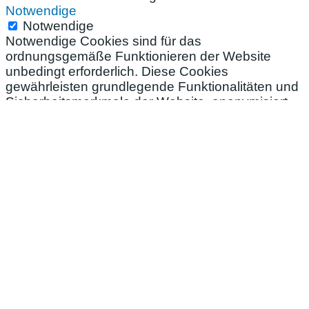
Notwendige
Notwendige
Notwendige Cookies sind für das
ordnungsgemäße Funktionieren der Website
unbedingt erforderlich. Diese Cookies
gewährleisten grundlegende Funktionalitäten und
Sicherheitsmerkmale der Website, anonymisiert.
Cookie
Duration
Description
Dieser Cookie
wird verwendet,
um die
Zustimmung des
cookielawinfo-
11
Benutzers für die
checkbox-necessary
months
Cookies der
Kategorie
"Notwendig" zu
speichern.
Dieser Cookie
dient dazu, zu
speichern, ob