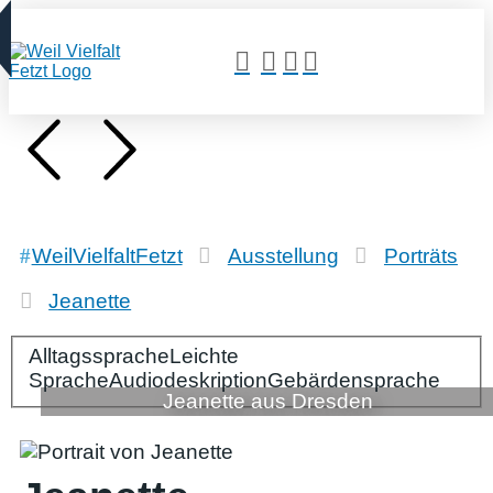
WeilVielfaltFetzt
Ausstellung
Porträts
Jeanette
Alltagssprache
Bitte wählen Sie Ihre Spracheinstellungen:
Leichte
Sprache
Audiodeskription
Gebärdensprache
Jeanette aus Dresden