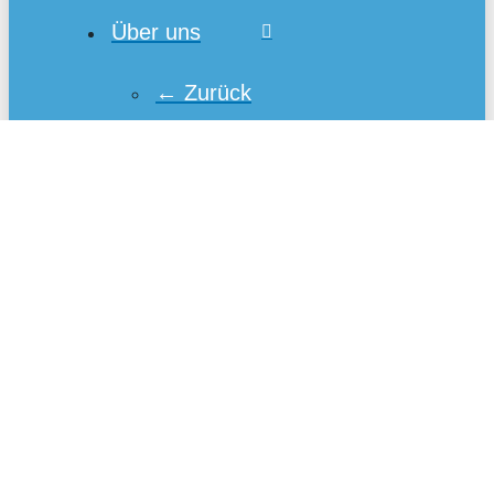
Über uns
← Zurück
Die
Kampagne
Das Team
Presse
Kontakt