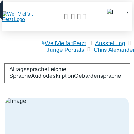
WeilVielfaltFetzt
Ausstellung
Junge Porträts
Chris Alexande
Alltagssprache
Bitte wählen Sie Ihre Spracheinstellungen:
Leichte
Sprache
Audiodeskription
Gebärdensprache