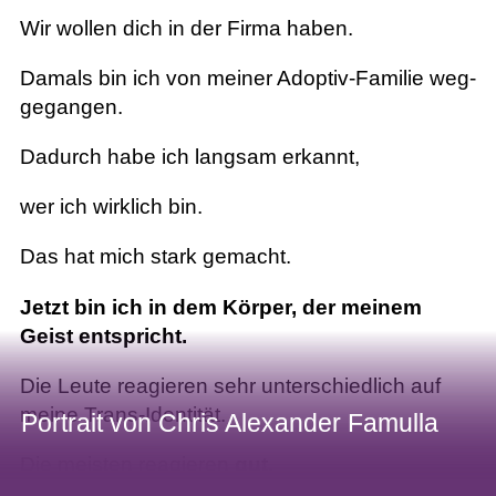
Wir wollen dich in der Firma haben.
Damals bin ich von meiner Adoptiv-Familie weg-
gegangen.
Dadurch habe ich langsam erkannt,
wer ich wirklich bin.
Das hat mich stark gemacht.
Jetzt bin ich in dem Körper, der meinem
Geist entspricht.
Die Leute reagieren sehr unterschiedlich auf
meine Trans-Identität.
Portrait von Chris Alexander Famulla
Portrait von Chris Alexander Famulla
Die meisten reagieren
gut.