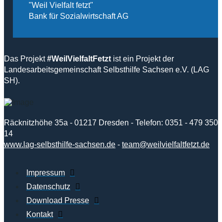
"Weil Vielfalt fetzt"
Bank für Sozialwirtschaft AG
Das Projekt
#WeilVielfaltFetzt
ist ein Projekt der
Landesarbeitsgemeinschaft Selbsthilfe Sachsen e.V. (LAG
SH).
Räcknitzhöhe 35a - 01217 Dresden - Telefon: 0351 - 479 350
14
www.lag-selbsthilfe-sachsen.de
-
team@weilvielfaltfetzt.de
Impressum
Datenschutz
Download Presse
Kontakt