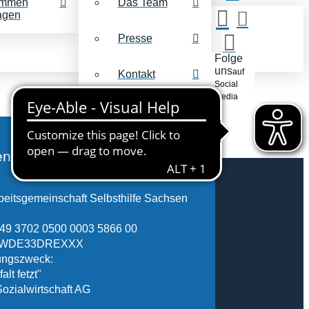
mmen
Das Team
agen
Presse
Folge
uns
auf
Kontakt
Social
Media
nkonto
eitsgemeinschaft Selbsthilfe Sachsen
49 3702 0500 0003 5866 00
FSWDE33DREXXX
ngszweck:
alt fetzt"
Sozialwirtschaft AG