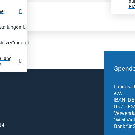
du
Fr
ne
staltungen
tützer*innen
ellung
n
Spende
Landesarb
e.V.
IBAN: DE
BIC: B
Verwendu
"Weil Vielf
14
Bank für 