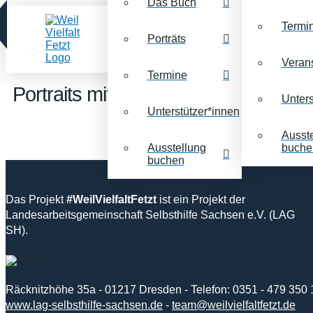
Das Buch
Termi
Porträts
Veran
Termine
Portraits mit dem Stichwort:
Unfall
Unters
Unterstützer*innen
Ausst
Ausstellung
buche
buchen
Das Projekt
#WeilVielfaltFetzt
ist ein Projekt der
Landesarbeitsgemeinschaft Selbsthilfe Sachsen e.V. (LAG
SH).
Räcknitzhöhe 35a - 01217 Dresden - Telefon: 0351 - 479 350 
www.lag-selbsthilfe-sachsen.de
-
team@weilvielfaltfetzt.de