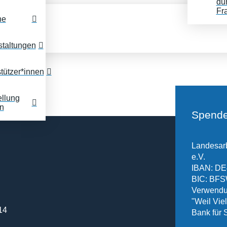
du
Fr
ne
staltungen
tützer*innen
ellung
n
Spende
Landesarb
e.V.
IBAN: DE
BIC: B
Verwendu
"Weil Vielf
14
Bank für 