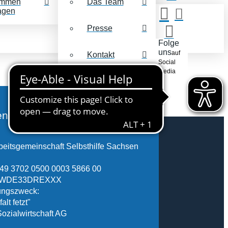
mmen
Das Team
agen
Presse
Folge
uns
auf
Kontakt
Social
Media
nkonto
eitsgemeinschaft Selbsthilfe Sachsen
49 3702 0500 0003 5866 00
FSWDE33DREXXX
ngszweck:
alt fetzt"
Sozialwirtschaft AG