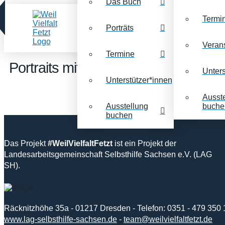
Das Buch
Termi
Porträts
Veran
Termine
Portraits mit dem Stichwort:
Tumor
Unters
Unterstützer*innen
Ausst
Ausstellung
buche
buchen
Das Projekt
#WeilVielfaltFetzt
ist ein Projekt der
Landesarbeitsgemeinschaft Selbsthilfe Sachsen e.V. (LAG
SH).
Räcknitzhöhe 35a - 01217 Dresden - Telefon: 0351 - 479 350 
www.lag-selbsthilfe-sachsen.de
-
team@weilvielfaltfetzt.de