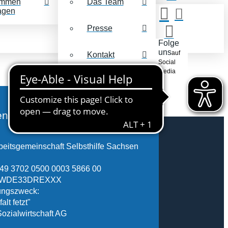
mmen
Das Team
agen
Presse
Folge
uns
auf
Kontakt
Social
Media
nkonto
eitsgemeinschaft Selbsthilfe Sachsen
49 3702 0500 0003 5866 00
FSWDE33DREXXX
ngszweck:
alt fetzt"
Sozialwirtschaft AG