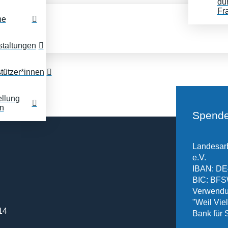
du
Fr
ne
staltungen
tützer*innen
ellung
n
Spende
Landesarb
e.V.
IBAN: DE
BIC: B
Verwendu
"Weil Vielf
14
Bank für 