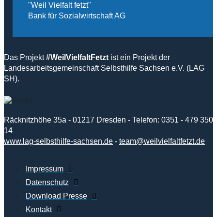
"Weil Vielfalt fetzt"
Bank für Sozialwirtschaft AG
Das Projekt
#WeilVielfaltFetzt
ist ein Projekt der
Landesarbeitsgemeinschaft Selbsthilfe Sachsen e.V. (LAG
SH).
Räcknitzhöhe 35a - 01217 Dresden - Telefon: 0351 - 479 350
14
www.lag-selbsthilfe-sachsen.de
-
team@weilvielfaltfetzt.de
Impressum
Datenschutz
Download Presse
Kontakt