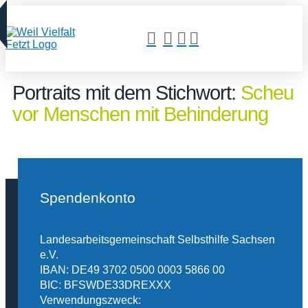
Portraits mit dem Stichwort:
Scheu
vor Menschen mit Behinderung
Spendenkonto
Landesarbeitsgemeinschaft Selbsthilfe Sachsen
e.V.
IBAN: DE49 3702 0500 0003 5866 00
BIC: BFSWDE33DREXXX
Verwendungszweck: