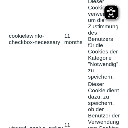
Dieser
Cookie wird
verwendet,
um die
Zustimmung
des
cookielawinfo-
11
Benutzers
checkbox-necessary
months
für die
Cookies der
Kategorie
"Notwendig"
zu
speichern.
Dieser
Cookie dient
dazu, zu
speichern,
ob der
Benutzer der
Verwendung
11