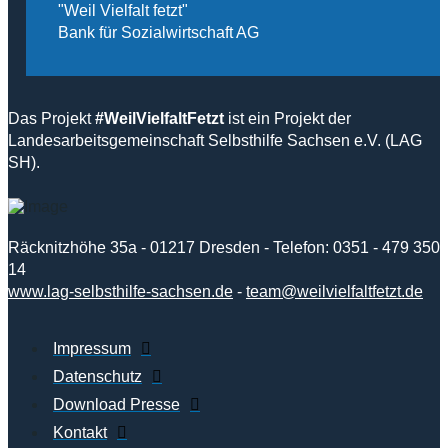
"Weil Vielfalt fetzt"
Bank für Sozialwirtschaft AG
Das Projekt
#WeilVielfaltFetzt
ist ein Projekt der
Landesarbeitsgemeinschaft Selbsthilfe Sachsen e.V. (LAG
SH).
Räcknitzhöhe 35a - 01217 Dresden - Telefon: 0351 - 479 350
14
www.lag-selbsthilfe-sachsen.de
-
team@weilvielfaltfetzt.de
Impressum
Datenschutz
Download Presse
Kontakt