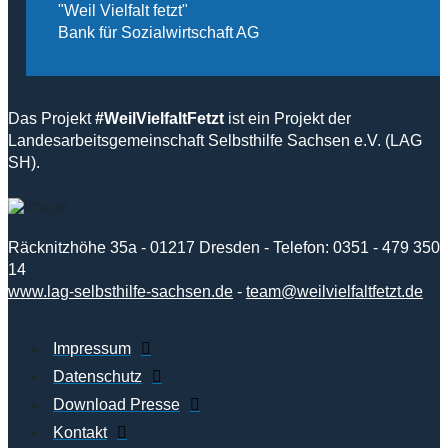
"Weil Vielfalt fetzt"
Bank für Sozialwirtschaft AG
Das Projekt
#WeilVielfaltFetzt
ist ein Projekt der
Landesarbeitsgemeinschaft Selbsthilfe Sachsen e.V. (LAG
SH).
Räcknitzhöhe 35a - 01217 Dresden - Telefon: 0351 - 479 350
14
www.lag-selbsthilfe-sachsen.de
-
team@weilvielfaltfetzt.de
Impressum
Datenschutz
Download Presse
Kontakt