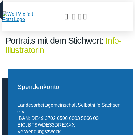
Portraits mit dem Stichwort:
Info-
Illustratorin
Spendenkonto
Landesarbeitsgemeinschaft Selbsthilfe Sachsen
e.V.
IBAN: DE49 3702 0500 0003 5866 00
BIC: BFSWDE33DREXXX
Verwendungszweck: