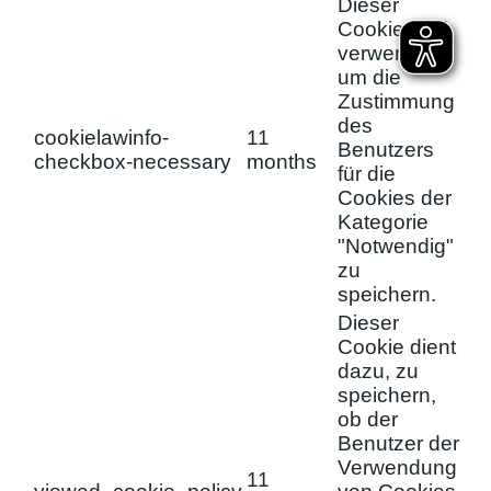
Dieser
Cookie wird
verwendet,
um die
Zustimmung
des
cookielawinfo-
11
Benutzers
checkbox-necessary
months
für die
Cookies der
Kategorie
"Notwendig"
zu
speichern.
Dieser
Cookie dient
dazu, zu
speichern,
ob der
Benutzer der
Verwendung
11