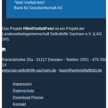
"Weil Vielfalt fetzt"
Bank für Sozialwirtschaft AG
Das Projekt
#WeilVielfaltFetzt
ist ein Projekt der
Landesarbeitsgemeinschaft Selbsthilfe Sachsen e.V. (LAG
SH).
Räcknitzhöhe 35a - 01217 Dresden - Telefon: 0351 - 479 350
14
www.lag-selbsthilfe-sachsen.de
-
team@weilvielfaltfetzt.de
Impressum
Datenschutz
Download Presse
Kontakt