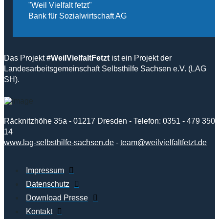
"Weil Vielfalt fetzt"
Bank für Sozialwirtschaft AG
Das Projekt
#WeilVielfaltFetzt
ist ein Projekt der
Landesarbeitsgemeinschaft Selbsthilfe Sachsen e.V. (LAG
SH).
Räcknitzhöhe 35a - 01217 Dresden - Telefon: 0351 - 479 350
14
www.lag-selbsthilfe-sachsen.de
-
team@weilvielfaltfetzt.de
Impressum
Datenschutz
Download Presse
Kontakt