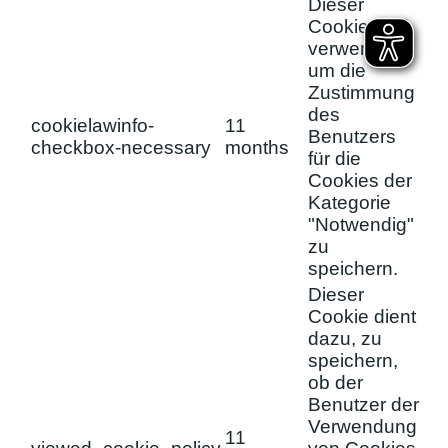
Dieser
Cookie wird
verwendet,
um die
Zustimmung
des
cookielawinfo-
11
Benutzers
checkbox-necessary
months
für die
Cookies der
Kategorie
"Notwendig"
zu
speichern.
Dieser
Cookie dient
dazu, zu
speichern,
ob der
Benutzer der
Verwendung
11