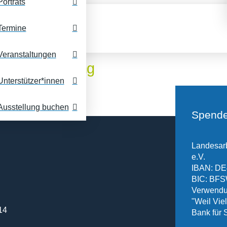
Porträts
Termine
Veranstaltungen
e Einschränkung
Unterstützer*innen
Ausstellung buchen
Spende
Landesarb
e.V.
IBAN: DE
BIC: B
Verwendu
"Weil Vielf
14
Bank für 