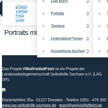
Das Buch
Porträts
Termine
Portraits mit dem Stichwort:
Geistig
Unterstützer*innen
Ausstellung buchen
Das Projekt
#WeilVielfaltFetzt
ist ein Projekt der
Landesarbeitsgemeinschaft Selbsthilfe Sachsen e.V. (LAG
SH).
Räcknitzhöhe 35a - 01217 Dresden - Telefon: 0351 - 479 350 
www.lag-selbsthilfe-sachsen.de
-
team@weilvielfaltfetzt.de