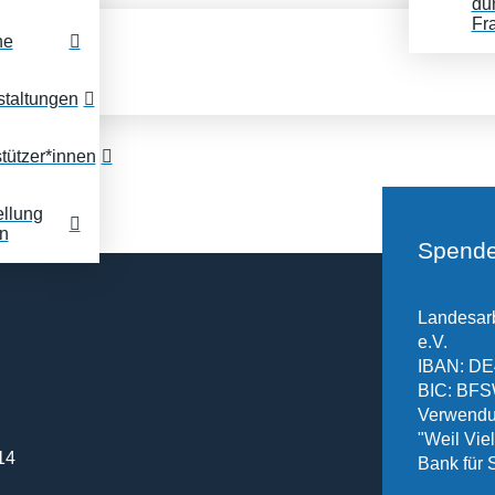
du
Fr
ne
staltungen
tützer*innen
ellung
n
Spende
Landesarb
e.V.
IBAN: DE
BIC: B
Verwendu
"Weil Vielf
14
Bank für 