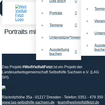
Das Buch
Termi
Porträts
Veran
Termine
Portraits mit dem Stichwort:
FSJ
Unters
Unterstützer*innen
Ausst
Ausstellung
buche
buchen
Das Projekt
#WeilVielfaltFetzt
ist ein Projekt der
Landesarbeitsgemeinschaft Selbsthilfe Sachsen e.V. (LAG
SH).
Räcknitzhöhe 35a - 01217 Dresden - Telefon: 0351 - 479 350 
www.lag-selbsthilfe-sachsen.de
-
team@weilvielfaltfetzt.de