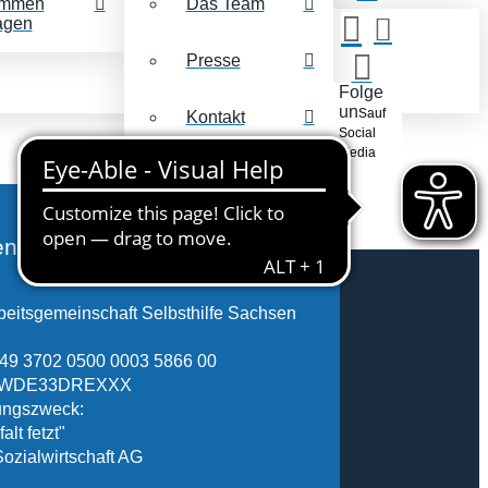
mmen
Das Team
agen
Presse
Folge
uns
auf
Kontakt
Social
Media
nkonto
eitsgemeinschaft Selbsthilfe Sachsen
49 3702 0500 0003 5866 00
FSWDE33DREXXX
ngszweck:
alt fetzt"
Sozialwirtschaft AG