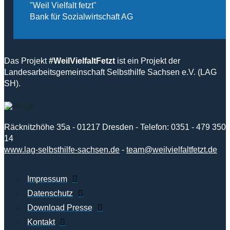
"Weil Vielfalt fetzt"
Bank für Sozialwirtschaft AG
Das Projekt
#WeilVielfaltFetzt
ist ein Projekt der
Landesarbeitsgemeinschaft Selbsthilfe Sachsen e.V. (LAG
SH).
Räcknitzhöhe 35a - 01217 Dresden - Telefon: 0351 - 479 350
14
www.lag-selbsthilfe-sachsen.de
-
team@weilvielfaltfetzt.de
Impressum
Datenschutz
Download Presse
Kontakt