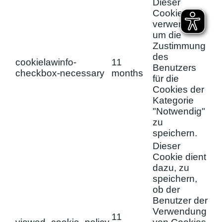
Dieser
Cookie wird
verwendet,
um die
Zustimmung
des
cookielawinfo-
11
Benutzers
checkbox-necessary
months
für die
Cookies der
Kategorie
"Notwendig"
zu
speichern.
Dieser
Cookie dient
dazu, zu
speichern,
ob der
Benutzer der
Verwendung
11