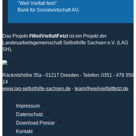
"Weil Vielfalt fetzt"
Bank für Sozialwirtschaft AG
Das Projekt
#WeilVielfaltFetzt
ist ein Projekt der
Landesarbeitsgemeinschaft Selbsthilfe Sachsen e.V. (LAG
SH).
Räcknitzhöhe 35a - 01217 Dresden - Telefon: 0351 - 479 350
14
www.lag-selbsthilfe-sachsen.de
-
team@weilvielfaltfetzt.de
Impressum
Datenschutz
Download Presse
Kontakt