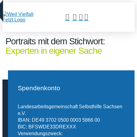
Portraits mit dem Stichwort:
Experten in eigener Sache
Spendenkonto
Landesarbeitsgemeinschaft Selbsthilfe Sachsen
e.V.
IBAN: DE49 3702 0500 0003 5866 00
BIC: BFSWDE33DREXXX
Verwendungszweck: