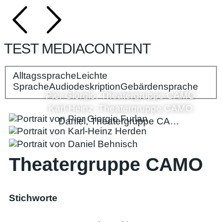
TEST MEDIACONTENT
Alltagssprache
Bitte wählen Sie Ihre Spracheinstellungen:
Leichte
Sprache
Audiodeskription
Gebärdensprache
Pier Giorgio, Theatergruppe CAMO
Karl-Heinz, Theatergruppe CAMO
Daniel, Theatergruppe CAMO
Theatergruppe CAMO
Stichworte