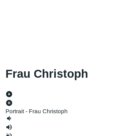
Frau Christoph
play_circle_filled
pause_circle_filled
Portrait - Frau Christoph
volume_down
volume_up