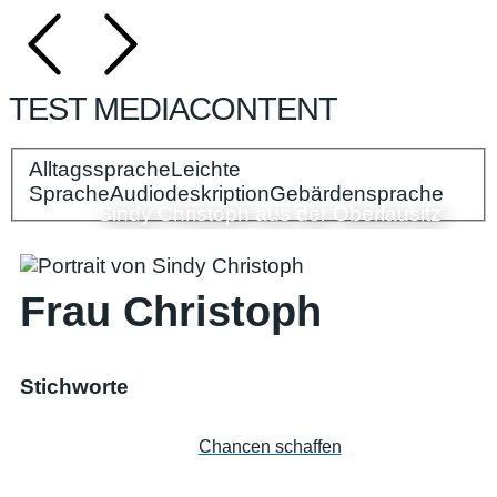
TEST MEDIACONTENT
Alltagssprache
Bitte wählen Sie Ihre Spracheinstellungen:
Leichte
Sprache
Audiodeskription
Gebärdensprache
Sindy Christoph aus der Oberlausitz
Frau Christoph
Stichworte
Chancen schaffen